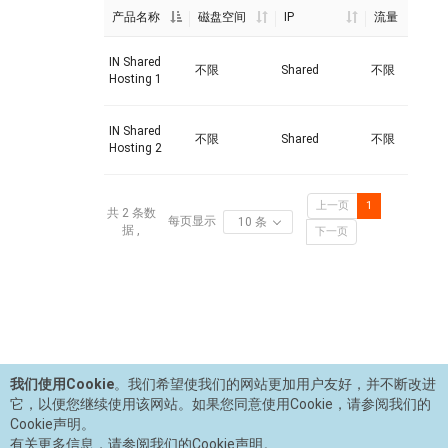
产品名称
磁盘空间
IP
流量
域
IN Shared
不限
Shared
不限
5
Hosting 1
IN Shared
不限
Shared
不限
10
Hosting 2
上一页
1
共 2 条数
每页显示
10 条
据 ,
下一页
我们使用Cookie
。我们希望使我们的网站更加用户友好，并不断改进
它，以便您继续使用该网站。如果您同意使用Cookie，请参阅我们的
Cookie声明。
有关更多信息，请参阅我们的Cookie声明。