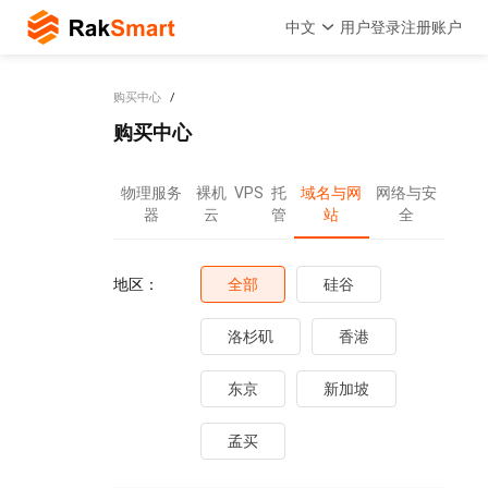
中文
用户登录
注册账户
购买中心
购买中心
物理服务
裸机
VPS
托
域名与网
网络与安
器
云
管
站
全
地区：
全部
硅谷
洛杉矶
香港
东京
新加坡
孟买