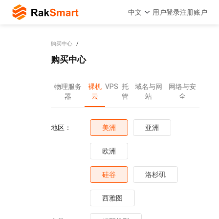
中文
用户登录
注册账户
购买中心
购买中心
物理服务
裸机
VPS
托
域名与网
网络与安
器
云
管
站
全
地区：
美洲
亚洲
欧洲
硅谷
洛杉矶
西雅图