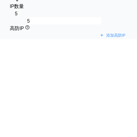
IP数量
5
高防IP
+
添加高防IP
Site IP
253 可用IP
镜像类型
操作系统
操作系统
Centos / Centos7.9-
Login Type
Password
附加信息
自动续费
附加信息