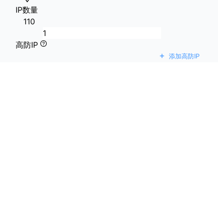
IP数量
1
10
高防IP
+
添加高防IP
Site IP
无
镜像类型
操作系统
操作系统
Centos / Centos7.9-
Login Type
Password
附加信息
自动续费
附加信息